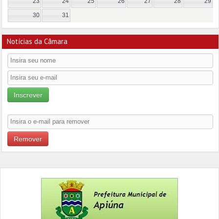
23
24
25
26
27
28
29
30
31
Notícias da Câmara
Inscrever
Remover