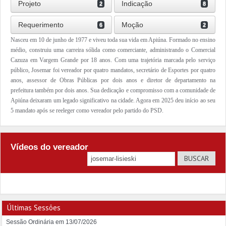
Projeto
Indicação
2
8
Requerimento
Moção
6
2
Nasceu em 10 de junho de 1977 e viveu toda sua vida em Apiúna. Formado no ensino
médio, construiu uma carreira sólida como comerciante, administrando o Comercial
Cazuza em Vargem Grande por 18 anos. Com uma trajetória marcada pelo serviço
público, Josemar foi vereador por quatro mandatos, secretário de Esportes por quatro
anos, assessor de Obras Públicas por dois anos e diretor de departamento na
prefeitura também por dois anos. Sua dedicação e compromisso com a comunidade de
Apiúna deixaram um legado significativo na cidade. Agora em 2025 deu início ao seu
5 mandato após se reeleger como vereador pelo partido do PSD.
Vídeos do vereador
Últimas Sessões
Sessão Ordinária em 13/07/2026