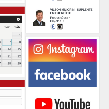
VILSON MILIORINI- SUPLENTE
EM EXERCÍCIO
Proposições
Projetos
Sex
Sáb
1
6
7
8
3
14
15
0
21
22
7
28
29