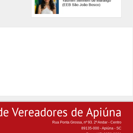
de Vereadores de Apiúna
Rua Ponta Grossa, nº 93. 2º Andar - Centro
89135-000 - Apiúna - SC