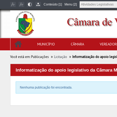
Conteúdo [1]
Menu [2]
MUNICÍPIO
CÂMARA
VEREADOR
»
»
Você está em:
Publicações
Licitação
Informatização do apoio legis
Informatização do apoio legislativo da Câmara M
Nenhuma publicação foi encontrada.