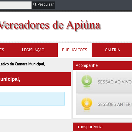
Pesquisar
ES
LEGISLAÇÃO
PUBLICAÇÕES
GALERIA
lativo da Câmara Municipal,
Acompanhe
unicipal,
Transparência