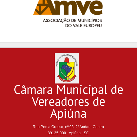
Câmara Municipal de
Vereadores de
Apiúna
Rua Ponta Grossa, nº 93. 2º Andar - Centro
89135-000 - Apiúna - SC