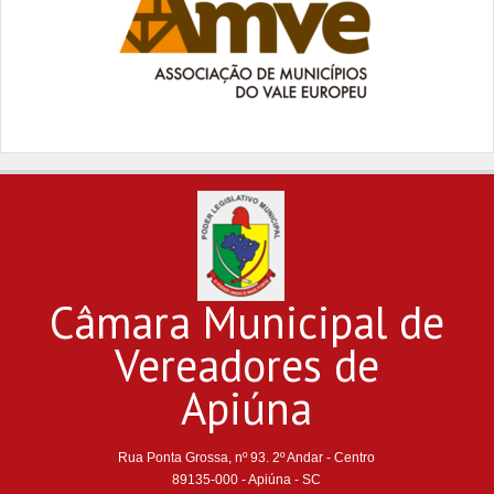
Câmara Municipal de
Vereadores de
Apiúna
Rua Ponta Grossa, nº 93. 2º Andar - Centro
89135-000 - Apiúna - SC