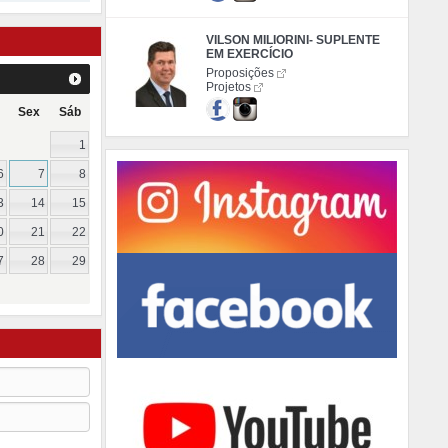
VILSON MILIORINI- SUPLENTE
EM EXERCÍCIO
Proposições
Projetos
Sex
Sáb
1
6
7
8
3
14
15
0
21
22
7
28
29