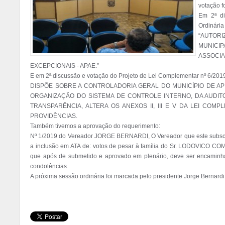
votação fo
Em 2ª di
Ordinária 
“AUTORI
MUNICI
ASSOCI
EXCEPCIONAIS - APAE.”

E em 2ª discussão e votação do Projeto de Lei Complementar nº 6/2019
DISPÕE SOBRE A CONTROLADORIA GERAL DO MUNICÍPIO DE API
ORGANIZAÇÃO DO SISTEMA DE CONTROLE INTERNO, DA AUDITO
TRANSPARÊNCIA, ALTERA OS ANEXOS II, III E V DA LEI COMP
PROVIDÊNCIAS.

Também tivemos a aprovação do requerimento:

Nº 1/2019 do Vereador JORGE BERNARDI, O Vereador que este subscre
a inclusão em ATA de: votos de pesar à família do Sr. LODOVICO COM
que após de submetido e aprovado em plenário, deve ser encaminhad
condolências.
