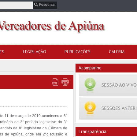
Pesquisar
ES
LEGISLAÇÃO
PUBLICAÇÕES
GALERIA
Acompanhe
de 11 de março de 2019 aconteceu a 6° 
dinária do 3° período legislativo do 3° 
andato da 8° legislatura da Câmara de 
Transparência
es de Apiúna, onde em 2°discussão e 