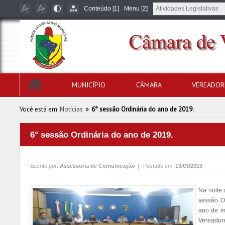
Conteúdo [1]
Menu [2]
MUNICÍPIO
CÂMARA
VEREADOR
»
Você está em:
Notícias
6° sessão Ordinária do ano de 2019.
6° sessão Ordinária do ano de 2019.
Escrito por:
Assessoria de Comunicação
|
Postado em:
13/03/2019
Na noite 
sessão Or
ano de m
Vereador