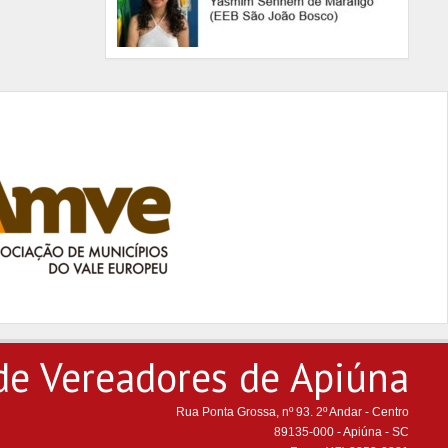
de Vereadores de Apiúna
Rua Ponta Grossa, nº 93. 2º Andar - Centro
89135-000 - Apiúna - SC