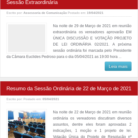
Sessão Extraordinária
Escrito por:
Assessoria de Comunicação
Postado em:
19/04/2021
Na noite de 29 de Março de 2021 em reunião
extraordinária os vereadores aprovarão EM
ÚNICA DISCUSSÃO E VOTAÇÃO PROJETO
DE LEI ORDINÁRIA 02/2021. A próxima
sessão ordinária foi marcada pelo Presidente
da Câmara Euclides Pedroso para o dia 05/04/2021 as 19:00 hora ...
Leia mais
Resumo da Sessão Ordinária de 22 de Março de 2021
Escrito por:
Postado em:
05/04/2021
Na noite de 22 de Março de 2021 em reunião
ordinária os vereadores discutiram diversos
assuntos, dentre eles foram aprovadas 2
indicações, 1 moção e 1 projeto de lei.
Votação Única do Projeto de Resolução nº