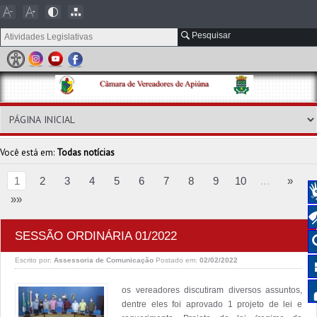
Pesquisar
Você está em:
Todas notícias
1
2
3
4
5
6
7
8
9
10
…
»
»»
SESSÃO ORDINÁRIA 01/2022
Escrito por:
Assessoria de Comunicação
Postado em:
02/02/2022
os vereadores discutiram diversos assuntos,
dentre eles foi aprovado 1 projeto de lei e