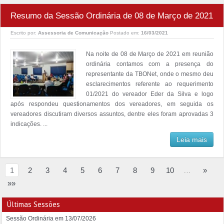
Resumo da Sessão Ordinária de 08 de Março de 2021
Escrito por:
Assessoria de Comunicação
Postado em:
16/03/2021
Na noite de 08 de Março de 2021 em reunião
ordinária contamos com a presença do
representante da TBONet, onde o mesmo deu
esclarecimentos referente ao requerimento
01/2021 do vereador Eder da Silva e logo
após respondeu questionamentos dos vereadores, em seguida os
vereadores discutiram diversos assuntos, dentre eles foram aprovadas 3
indicações. ...
Leia mais
1
2
3
4
5
6
7
8
9
10
…
»
»»
Últimas Sessões
Sessão Ordinária em 13/07/2026