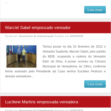
...
Leia mais
Marciel Sabel empossado vereador
Escrito por:
Assessoria de Comunicação
Postado em:
02/02/2022
Tomou posse no dia 01 fevereiro de 2022 o
Vereador Suplente, Marciel Sabel, pelo partido
do MDB, ocupando a cadeira do Vereador
Eder da Silva, A posse ocorreu na Câmara
Municipal de Vereadores, às 19hrs, conforme
termo assinado pelo Presidente da Casa senhor Euclides Pedroso e
demais vereadores. ...
Leia mais
Lucilene Martins empossada vereadora
Escrito por:
Assessoria de Comunicação
Postado em:
02/02/2022