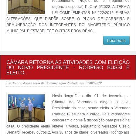
requerimento. Projeto de lei (regime de
urgência especial) PLC nº 6/2022: ALTERA A
LEI COMPLEMENTAR Nº 122/2012 E SUAS
ALTERAÇÕES, QUE DISPÕE SOBRE O PLANO DE CARREIRA E
REMUNERAÇÃO DOS INTEGRANTES DO MAGISTÉRIO PÚBLICO
MUNICIPAL E ESTABELECE OUTRAS PROVIDÊNC ...
Leia mais
CÂMARA RETORNA AS ATIVIDADES COM ELEIÇÃO
DO NOVO PRESIDENTE - RODRIGO BUSSI É
ELEITO.
Escrito por:
Assessoria de Comunicação
Postado em:
02/02/2022
Nesta terça-Feira dia 01 de fevereiro, a
Câmara de Vereadores elegeu o novo
Presidente da casa, sendo eleito o Vereador
Rodrigo Bussi para o cargo. Dois vereadores
colocaram o nome à disposição para presidir a
casa. O presidente eleito obteve 7 votos, enquanto o vereador Clésio
Bernardi recebeu outros 2. Aos 38 anos de idade, o vereador Rodrigo ass