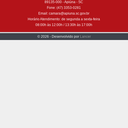
89135-000 - Apiúna - SC
Fone: (47) 3353-0281
Email: camara@apiuna.sc.gov.br
Horário Atendimento: de segunda a sexta-feira
08:00h às 12:00h / 13:30h às 17:00h
© 2026 - Desenvolvido por
Lancer