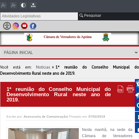
Pesquisar
»
Você está em:
Notícias
1ª reunião do Conselho Municipal do
Desenvolvimento Rural neste ano de 2019.
1ª reunião do Conselho Municipal do
Desenvolvimento Rural neste ano de
2019.
Escrito por:
Assessoria de Comunicação
|
Postado em:
07/02/2019
Nesta manhã, na sede da 
Câmara de Vereadores 