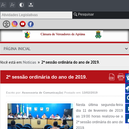
Pesquisar
»
Você está em:
Notícias
2ª sessão ordinária do ano de 2019.
2ª sessão ordinária do ano de 2019.
Escrito por:
Assessoria de Comunicação
|
Postado em:
13/02/2019
Nesta última segunda-feira 
dia 11 de fevereiro de 2019 
as 19:00 horas realizou-se a 
2ª sessão ordinária do ano de 
2019. 
